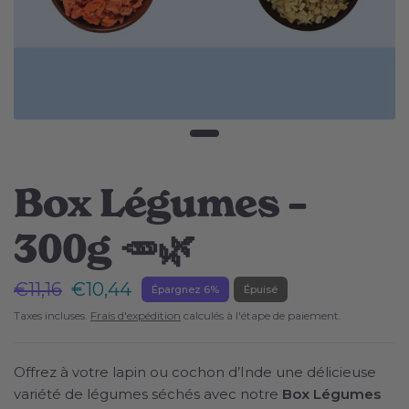
Box Légumes –
300g 🥕🌿
€11,16
€10,44
Épargnez 6%
Épuisé
Taxes incluses.
Frais d'expédition
calculés à l'étape de paiement.
Offrez à votre lapin ou cochon d’Inde une délicieuse
variété de légumes séchés avec notre
Box Légumes