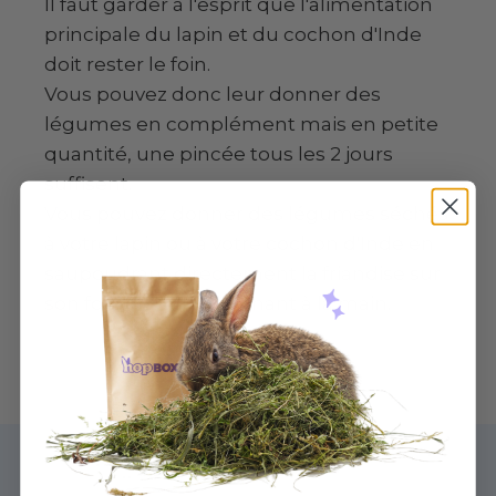
ll faut garder à l'esprit que l'alimentation
principale du lapin et du cochon d'Inde
doit rester le foin.
Vous pouvez donc leur donner des
légumes en complément mais en petite
quantité, une pincée tous les 2 jours
suffisent.
Vous pouvez donner des légumes séchés
à votre lapin ou à votre cochon d'Inde en
saupoudrant directement la friandise sur
son foin ou en lui donnant à la main.