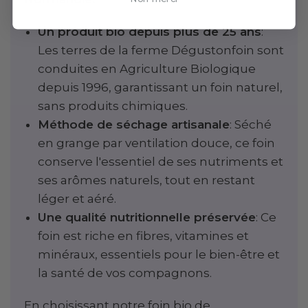
Un produit bio depuis plus de 25 ans
:
Les terres de la ferme Dégustonfoin sont
conduites en Agriculture Biologique
depuis 1996, garantissant un foin naturel,
sans produits chimiques.
Méthode de séchage artisanale
: Séché
en grange par ventilation douce, ce foin
conserve l'essentiel de ses nutriments et
ses arômes naturels, tout en restant
léger et aéré.
Une qualité nutritionnelle préservée
: Ce
foin est riche en fibres, vitamines et
minéraux, essentiels pour le bien-être et
la santé de vos compagnons.
En choisissant notre foin bio de