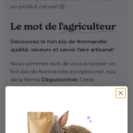
un produit naturel 😊
Le mot de
l'agriculteur
Découvrez le foin bio de Normandie:
qualité, saveurs et savoir-faire artisanal!
Nous sommes ravis de vous proposer un
foin bio de Normandie exceptionnel, issu
de la ferme
Dégustonfoin
. Cette
exploitation familiale, fondée en 1988 et
convertie à l’
Agriculture Biologique en
1996
, nous offre un produit d'une qualité
inégalée, cultivé et récolté dans le respect
de la nature et du goût.