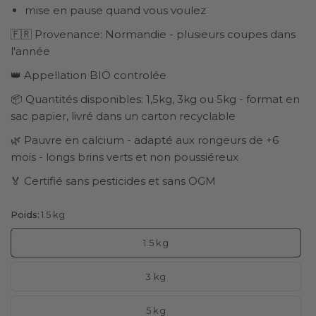
mise en pause quand vous voulez
🇫🇷 Provenance: Normandie - plusieurs coupes dans
l'année
👑 Appellation BIO controlée
📦 Quantités disponibles: 1,5kg, 3kg ou 5kg - format en
sac papier, livré dans un carton recyclable
🌿 Pauvre en calcium - adapté aux rongeurs de +6
mois - longs brins verts et non poussiéreux
🏅 Certifié sans pesticides et sans OGM
Poids:
1.5 kg
1.5 kg
3 kg
5 kg