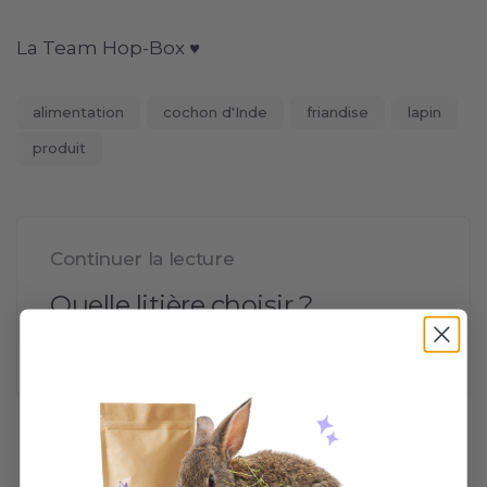
La Team Hop-Box ♥
alimentation
cochon d'Inde
friandise
lapin
produit
Continuer la lecture
Quelle litière choisir ?
Lire la suite