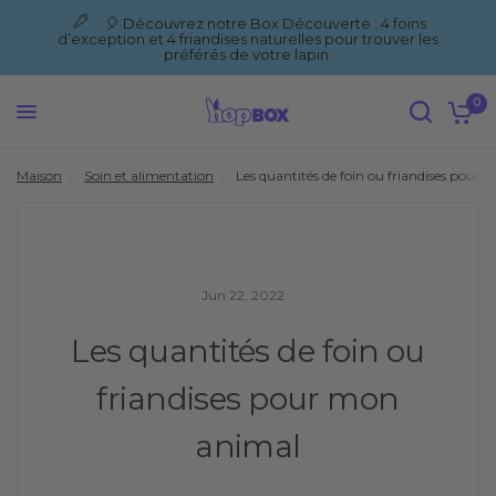
🎈 Découvrez notre Box Découverte : 4 foins
d’exception et 4 friandises naturelles pour trouver les
Les quantités de foin ou friandises pour mon animal
Partagez:
préférés de votre lapin.
0
Maison
/
Soin et alimentation
/
Les quantités de foin ou friandises pour
Jun 22, 2022
Les quantités de foin ou
friandises pour mon
animal